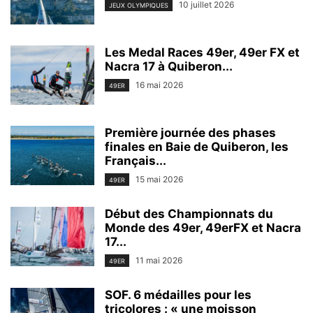
10 juillet 2026
JEUX OLYMPIQUES
Les Medal Races 49er, 49er FX et
Nacra 17 à Quiberon...
16 mai 2026
49ER
Première journée des phases
finales en Baie de Quiberon, les
Français...
15 mai 2026
49ER
Début des Championnats du
Monde des 49er, 49erFX et Nacra
17...
11 mai 2026
49ER
SOF. 6 médailles pour les
tricolores : « une moisson