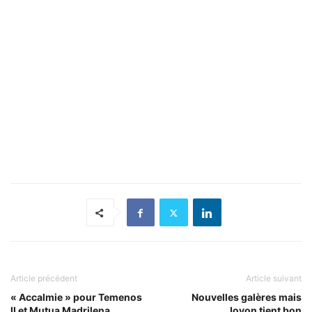
Article précédent
Article suivant
« Accalmie » pour Temenos
Nouvelles galères mais
II et Mutua Madrilena
Joyon tient bon