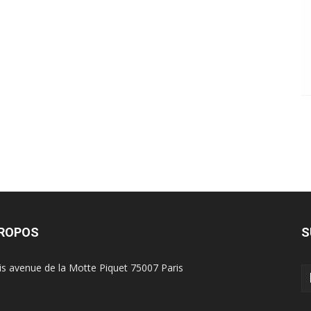
PROPOS
S
is avenue de la Motte Piquet 75007 Paris