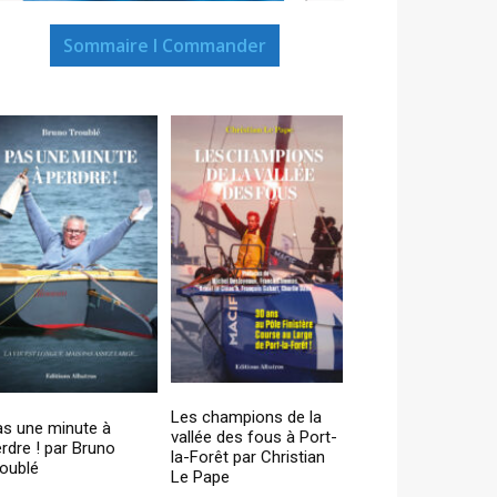
Sommaire I Commander
Les champions de la
as une minute à
vallée des fous à Port-
rdre ! par Bruno
la-Forêt par Christian
oublé
Le Pape