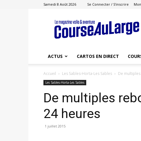
Samedi 8 Août 2026
Se Connecter / S'inscrire
Mon
Course
au
Large
ACTUS
CARTOS EN DIRECT
COUR
Accueil
Les Sables-Horta-Les Sables
De multiple
Les Sables-Horta-Les Sables
De multiples re
24 heures
1 juillet 2015