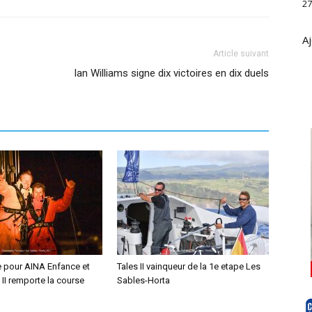
27
Aj
Article suivant
Ian Williams signe dix victoires en dix duels
re pour AINA Enfance et
Tales II vainqueur de la 1e etape Les
s II remporte la course
Sables-Horta