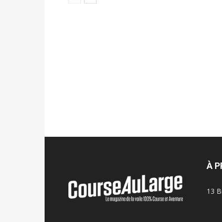
À 
13 B