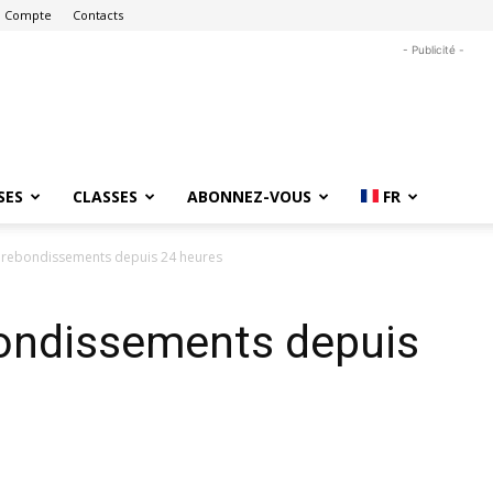
 Compte
Contacts
- Publicité -
SES
CLASSES
ABONNEZ-VOUS
FR
s rebondissements depuis 24 heures
bondissements depuis