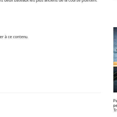
s deux bateaux les plus anciens de la course pointent
r à ce contenu.
P
pe
Tr