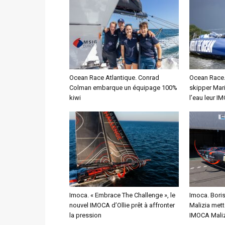
Ocean Race Atlantique. Conrad
Ocean Race. 
Colman embarque un équipage 100%
skipper Mar
kiwi
l’eau leur I
Imoca. « Embrace The Challenge », le
Imoca. Bori
nouvel IMOCA d’Ollie prêt à affronter
Malizia mett
la pression
IMOCA Maliz