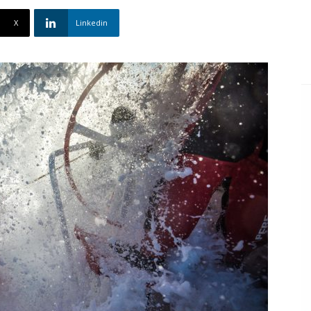
X
Linkedin