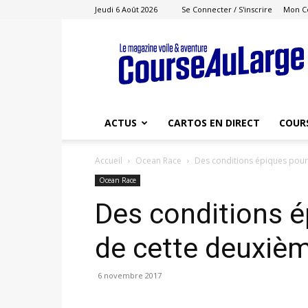
Jeudi 6 Août 2026
Se Connecter / S'inscrire
Mon C
Course
au
Large
ACTUS
CARTOS EN DIRECT
COUR
Accueil
Ocean Race
Des conditions épiques pour
Ocean Race
Des conditions é
de cette deuxiè
6 novembre 2017