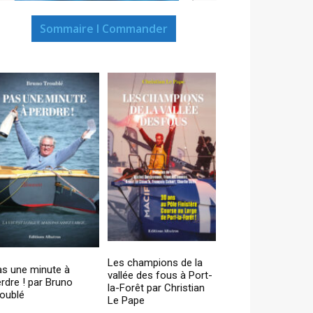
Sommaire I Commander
Les champions de la
as une minute à
vallée des fous à Port-
rdre ! par Bruno
la-Forêt par Christian
oublé
Le Pape