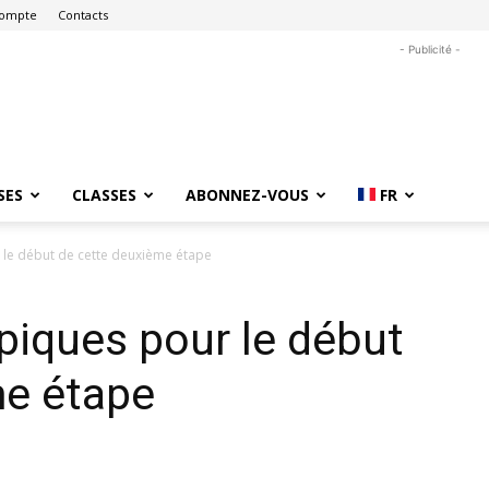
ompte
Contacts
- Publicité -
SES
CLASSES
ABONNEZ-VOUS
FR
 le début de cette deuxième étape
piques pour le début
me étape