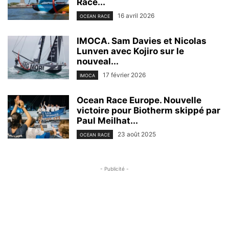
Race...
16 avril 2026
OCEAN RACE
IMOCA. Sam Davies et Nicolas
Lunven avec Kojiro sur le
nouveal...
17 février 2026
IMOCA
Ocean Race Europe. Nouvelle
victoire pour Biotherm skippé par
Paul Meilhat...
23 août 2025
OCEAN RACE
- Publicité -