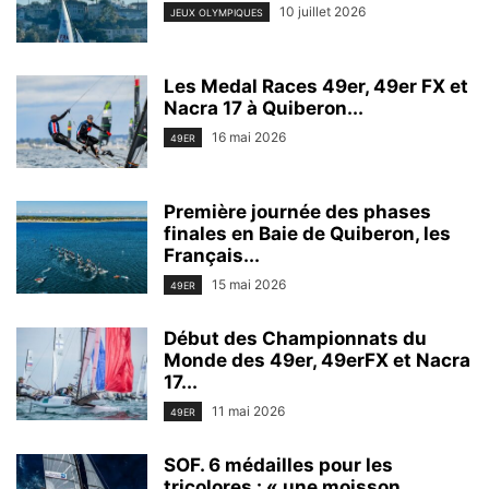
10 juillet 2026
JEUX OLYMPIQUES
Les Medal Races 49er, 49er FX et
Nacra 17 à Quiberon...
16 mai 2026
49ER
Première journée des phases
finales en Baie de Quiberon, les
Français...
15 mai 2026
49ER
Début des Championnats du
Monde des 49er, 49erFX et Nacra
17...
11 mai 2026
49ER
SOF. 6 médailles pour les
tricolores : « une moisson