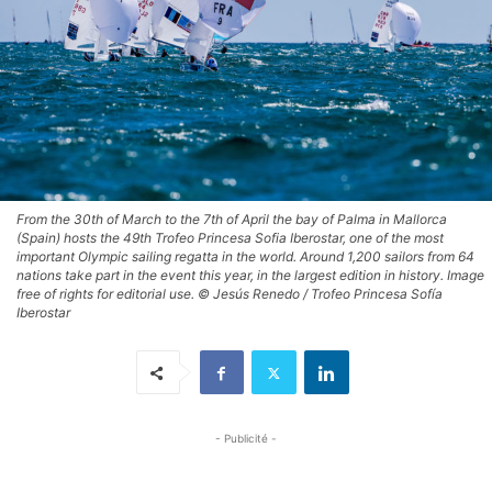
From the 30th of March to the 7th of April the bay of Palma in Mallorca
(Spain) hosts the 49th Trofeo Princesa Sofia Iberostar, one of the most
important Olympic sailing regatta in the world. Around 1,200 sailors from 64
nations take part in the event this year, in the largest edition in history. Image
free of rights for editorial use. © Jesús Renedo / Trofeo Princesa Sofía
Iberostar
- Publicité -