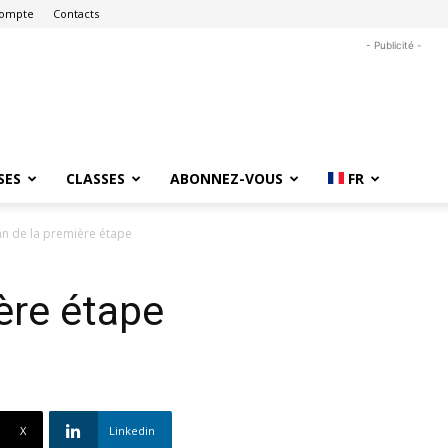
ompte
Contacts
- Publicité -
SES
CLASSES
ABONNEZ-VOUS
FR
an de la première étape
ère étape
X
Linkedin