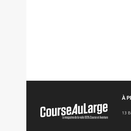
À 
13 B