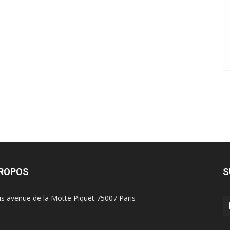
PROPOS
S
is avenue de la Motte Piquet 75007 Paris