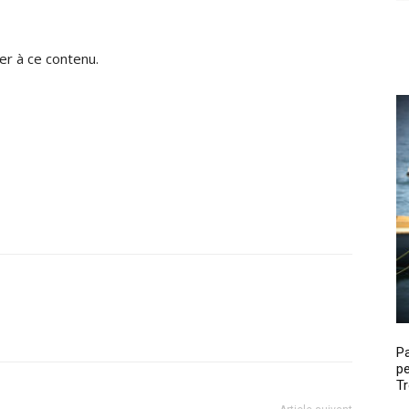
r à ce contenu.
P
pe
Tr