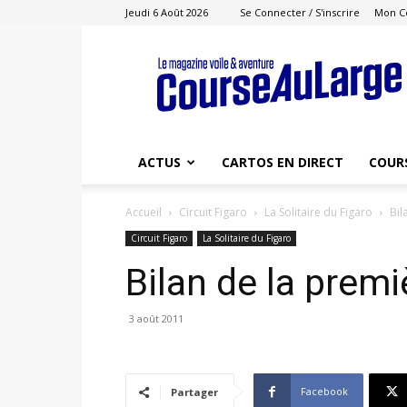
Jeudi 6 Août 2026
Se Connecter / S'inscrire
Mon C
Course
au
Large
ACTUS
CARTOS EN DIRECT
COUR
Accueil
Circuit Figaro
La Solitaire du Figaro
Bil
Circuit Figaro
La Solitaire du Figaro
Bilan de la premi
3 août 2011
Facebook
Partager