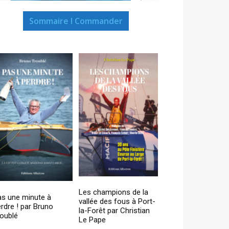
Sommaire I Commander
Les champions de la
as une minute à
vallée des fous à Port-
rdre ! par Bruno
la-Forêt par Christian
oublé
Le Pape