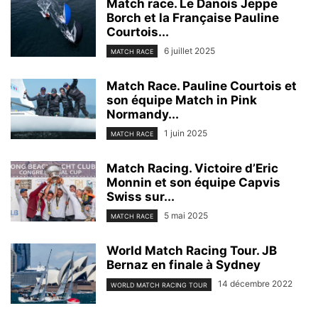
Match race. Le Danois Jeppe
Borch et la Française Pauline
Courtois...
6 juillet 2025
MATCH RACE
Match Race. Pauline Courtois et
son équipe Match in Pink
Normandy...
1 juin 2025
MATCH RACE
Match Racing. Victoire d’Eric
Monnin et son équipe Capvis
Swiss sur...
5 mai 2025
MATCH RACE
World Match Racing Tour. JB
Bernaz en finale à Sydney
14 décembre 2022
WORLD MATCH RACING TOUR