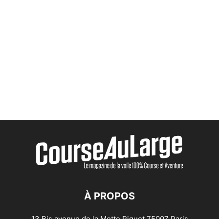
À PROPOS
13 Bis avenue de la Motte Piquet 75007 Paris