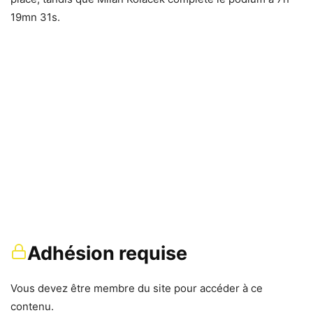
19mn 31s.
Adhésion requise
Vous devez être membre du site pour accéder à ce
contenu.