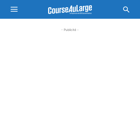
- Publicité -