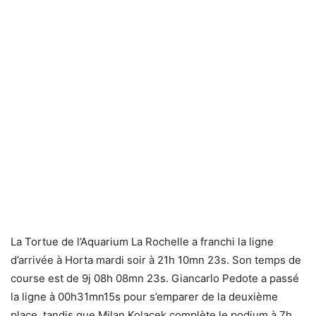
La Tortue de l’Aquarium La Rochelle a franchi la ligne
d’arrivée à Horta mardi soir à 21h 10mn 23s. Son temps de
course est de 9j 08h 08mn 23s. Giancarlo Pedote a passé
la ligne à 00h31mn15s pour s’emparer de la deuxième
place, tandis que Milan Kolacek complète le podium à 7h