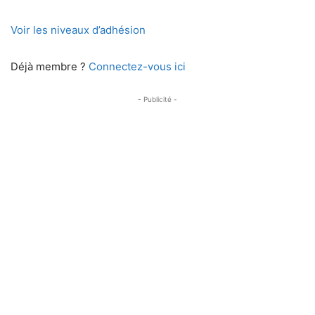
Voir les niveaux d’adhésion
Déjà membre ?
Connectez-vous ici
- Publicité -