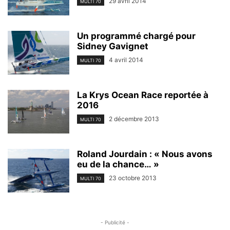
29 avril 2014
MULTI 70
Un programmé chargé pour
Sidney Gavignet
4 avril 2014
MULTI 70
La Krys Ocean Race reportée à
2016
2 décembre 2013
MULTI 70
Roland Jourdain : « Nous avons
eu de la chance… »
23 octobre 2013
MULTI 70
- Publicité -