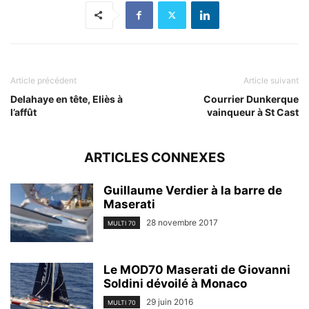
Article précédent
Article suivant
Delahaye en tête, Eliès à
Courrier Dunkerque
l’affût
vainqueur à St Cast
ARTICLES CONNEXES
Guillaume Verdier à la barre de
Maserati
28 novembre 2017
MULTI 70
Le MOD70 Maserati de Giovanni
Soldini dévoilé à Monaco
29 juin 2016
MULTI 70