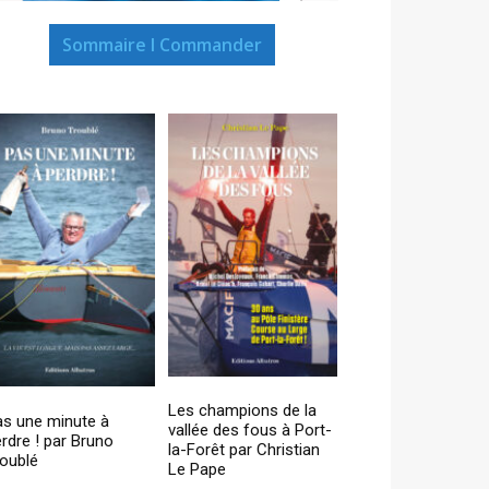
Sommaire I Commander
Les champions de la
as une minute à
vallée des fous à Port-
rdre ! par Bruno
la-Forêt par Christian
oublé
Le Pape