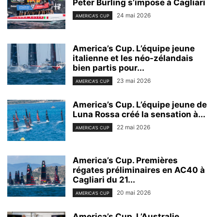
Peter Burling s’impose à Cagliari
24 mai 2026
AMERICA'S CUP
America’s Cup. L’équipe jeune
italienne et les néo-zélandais
bien partis pour...
23 mai 2026
AMERICA'S CUP
America’s Cup. L’équipe jeune de
Luna Rossa créé la sensation à...
22 mai 2026
AMERICA'S CUP
America’s Cup. Premières
régates préliminaires en AC40 à
Cagliari du 21...
20 mai 2026
AMERICA'S CUP
America’s Cup. L’Australie