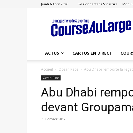
Jeudi 6 Août 2026
Se Connecter / S'inscrire
Mon C
Course
au
Large
ACTUS
CARTOS EN DIRECT
COUR
Accueil
Ocean Race
Abu Dhabi remporte la réga
Ocean Race
Abu Dhabi rempor
devant Groupam
13 janvier 2012