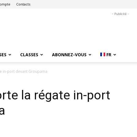
ompte
Contacts
- Publicité -
SES
CLASSES
ABONNEZ-VOUS
FR
te in-port devant Groupama
te la régate in-port
a