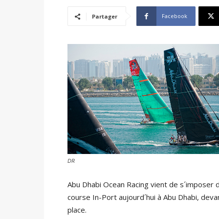
Facebook
Partager
DR
Abu Dhabi Ocean Racing vient de s´imposer d
course In-Port aujourd´hui à Abu Dhabi, dev
place.