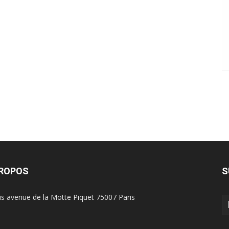
PROPOS
S
is avenue de la Motte Piquet 75007 Paris