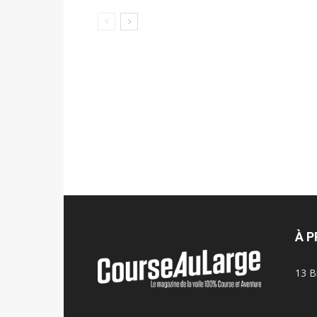
À 
13 B