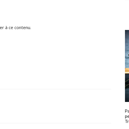
r à ce contenu.
P
pe
Tr