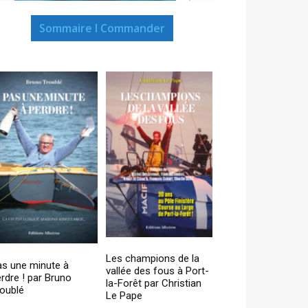
Sommaire I Commander
Les champions de la
as une minute à
vallée des fous à Port-
rdre ! par Bruno
la-Forêt par Christian
oublé
Le Pape