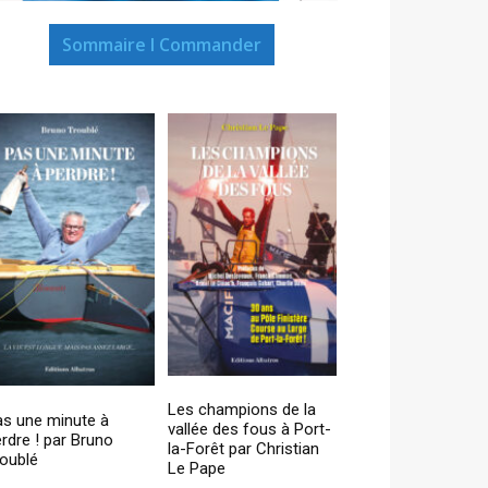
Sommaire I Commander
Les champions de la
as une minute à
vallée des fous à Port-
rdre ! par Bruno
la-Forêt par Christian
oublé
Le Pape