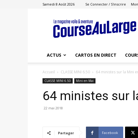
Samedi 8 Août 2026
Se Connecter / S'inscrire
Mon
Course
au
Large
ACTUS
CARTOS EN DIRECT
COUR
Accueil
CLASSE MINI 6.50
64 ministes sur la Mini e
CLASSE MINI 6.50
Mini en Mai
64 ministes sur l
22 mai 2018
Facebook
Partager