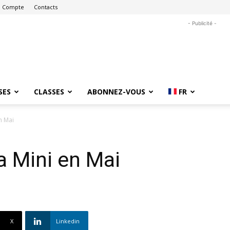
 Compte
Contacts
- Publicité -
SES
CLASSES
ABONNEZ-VOUS
FR
n Mai
a Mini en Mai
X
Linkedin