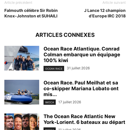
Article précédent
Article suivant
Falmouth célèbre Sir Robin
J Lance 12 champion
Knox-Johnston et SUHAILI
d’Europe IRC 2018
ARTICLES CONNEXES
Ocean Race Atlantique. Conrad
Colman embarque un équipage
100% kiwi
31 juillet 2026
OCEAN RACE
Ocean Race. Paul Meilhat et sa
co-skipper Mariana Lobato ont
mis...
17 juillet 2026
IMOCA
The Ocean Race Atlantic New
York-Lorient. 6 bateaux au départ
11 juillet 2026