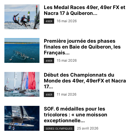
Les Medal Races 49er, 49er FX et
Nacra 17 à Quiberon...
16 mai 2026
49ER
Première journée des phases
finales en Baie de Quiberon, les
Français...
15 mai 2026
49ER
Début des Championnats du
Monde des 49er, 49erFX et Nacra
17...
11 mai 2026
49ER
SOF. 6 médailles pour les
tricolores : « une moisson
exceptionnelle...
25 avril 2026
SERIES OLYMPIQUES