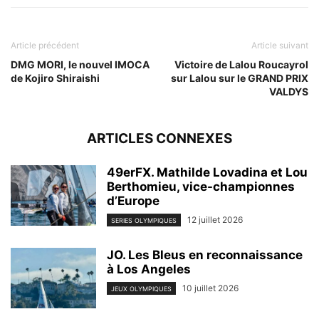
Article précédent
Article suivant
DMG MORI, le nouvel IMOCA
Victoire de Lalou Roucayrol
de Kojiro Shiraishi
sur Lalou sur le GRAND PRIX
VALDYS
ARTICLES CONNEXES
49erFX. Mathilde Lovadina et Lou
Berthomieu, vice-championnes
d’Europe
12 juillet 2026
SERIES OLYMPIQUES
JO. Les Bleus en reconnaissance
à Los Angeles
10 juillet 2026
JEUX OLYMPIQUES