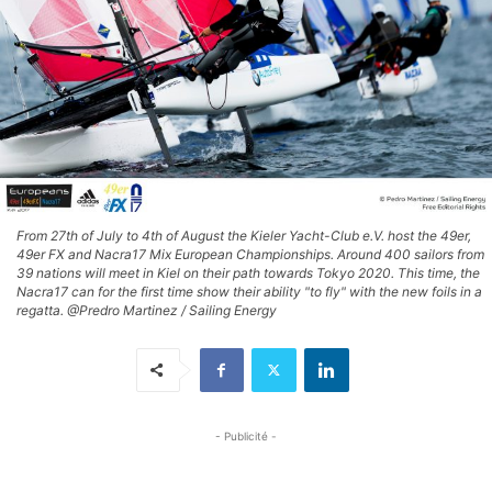
From 27th of July to 4th of August the Kieler Yacht-Club e.V. host the 49er,
49er FX and Nacra17 Mix European Championships. Around 400 sailors from
39 nations will meet in Kiel on their path towards Tokyo 2020. This time, the
Nacra17 can for the first time show their ability "to fly" with the new foils in a
regatta. @Predro Martinez / Sailing Energy
- Publicité -