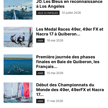
JO. Les Bleus en reconnaissance
à Los Angeles
10 juillet 2026
JEUX OLYMPIQUES
Les Medal Races 49er, 49er FX et
Nacra 17 à Quiberon...
16 mai 2026
49ER
Première journée des phases
finales en Baie de Quiberon, les
Français...
15 mai 2026
49ER
Début des Championnats du
Monde des 49er, 49erFX et Nacra
17...
11 mai 2026
49ER