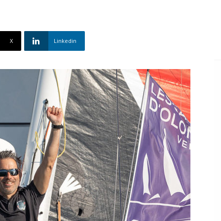
X
Linkedin