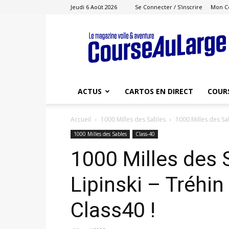
Jeudi 6 Août 2026
Se Connecter / S'inscrire
Mon C
Course
au
Large
ACTUS
CARTOS EN DIRECT
COUR
Accueil
1000 Milles des Sables
1000 Milles des Sab
1000 Milles des Sables
Class-40
1000 Milles des 
Lipinski – Tréhin
Class40 !