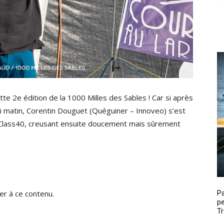
te 2e édition de la 1000 Milles des Sables ! Car si après
i matin, Corentin Douguet (Quéguiner – Innoveo) s’est
lass40, creusant ensuite doucement mais sûrement
P
r à ce contenu.
pe
Tr