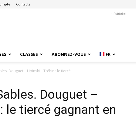
ompte
Contacts
- Publicité -
SES
CLASSES
ABONNEZ-VOUS
FR
les. Douguet – Lipinski – Tréhin : le tiercé...
Sables. Douguet –
 : le tiercé gagnant en