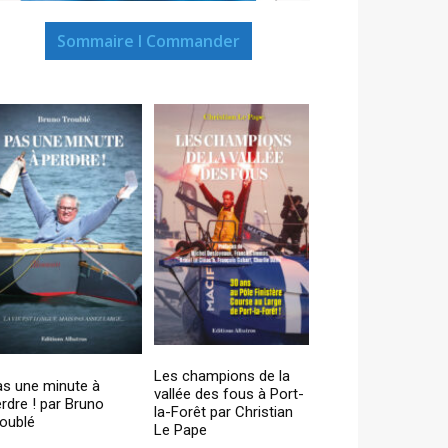
Sommaire I Commander
Les champions de la
as une minute à
vallée des fous à Port-
rdre ! par Bruno
la-Forêt par Christian
oublé
Le Pape