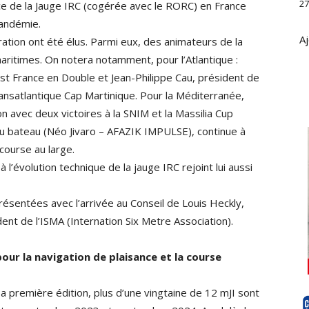
27
ce de la Jauge IRC (cogérée avec le RORC) en France
pandémie.
Aj
tion ont été élus. Parmi eux, des animateurs de la
maritimes. On notera notamment, pour l’Atlantique :
st France en Double et Jean-Philippe Cau, président de
ansatlantique Cap Martinique. Pour la Méditerranée,
n avec deux victoires à la SNIM et la Massilia Cup
u bateau (Néo Jivaro – AFAZIK IMPULSE), continue à
course au large.
l’évolution technique de la jauge IRC rejoint lui aussi
résentées avec l’arrivée au Conseil de Louis Heckly,
nt de l’ISMA (Internation Six Metre Association).
ur la navigation de plaisance et la course
 première édition, plus d’une vingtaine de 12 mJI sont