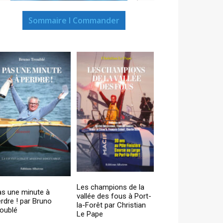
Sommaire I Commander
Les champions de la
as une minute à
vallée des fous à Port-
rdre ! par Bruno
la-Forêt par Christian
oublé
Le Pape