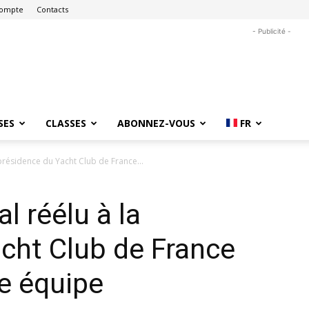
ompte
Contacts
- Publicité -
SES
CLASSES
ABONNEZ-VOUS
FR
 présidence du Yacht Club de France...
l réélu à la
cht Club de France
e équipe