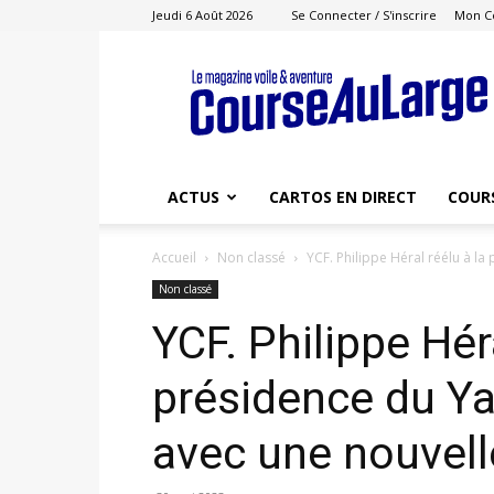
Jeudi 6 Août 2026
Se Connecter / S'inscrire
Mon C
Course
au
Large
ACTUS
CARTOS EN DIRECT
COUR
Accueil
Non classé
YCF. Philippe Héral réélu à la
Non classé
YCF. Philippe Héra
présidence du Ya
avec une nouvell