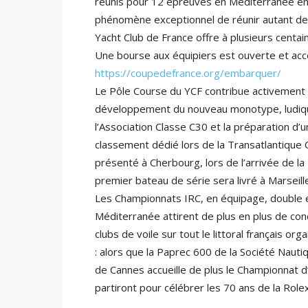
réunis pour 12 épreuves en Méditerranée e
phénomène exceptionnel de réunir autant de
Yacht Club de France offre à plusieurs centai
Une bourse aux équipiers est ouverte et acce
https://coupedefrance.org/embarquer/
Le Pôle Course du YCF contribue activement à
développement du nouveau monotype, ludique
l’Association Classe C30 et la préparation d
classement dédié lors de la Transatlantique 
présenté à Cherbourg, lors de l’arrivée de la
premier bateau de série sera livré à Marsei
Les Championnats IRC, en équipage, double e
Méditerranée attirent de plus en plus de con
clubs de voile sur tout le littoral français o
: alors que la Paprec 600 de la Société Nauti
de Cannes accueille de plus le Championnat d
partiront pour célébrer les 70 ans de la Rolex