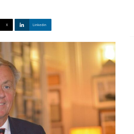
X
Linkedin