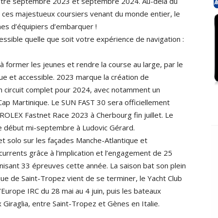
ntre septembre 2023 et septembre 2024. Au-delà du
 ces majestueux coursiers venant du monde entier, le
nes d’équipiers d’embarquer !
ssible quelle que soit votre expérience de navigation :
 former les jeunes et rendre la course au large, par le
 et accessible. 2023 marque la création de
’un circuit complet pour 2024, avec notamment un
Cap Martinique. Le SUN FAST 30 sera officiellement
 ROLEX Fastnet Race 2023 à Cherbourg fin juillet. Le
lle début mi-septembre à Ludovic Gérard.
t solo sur les façades Manche-Atlantique et
currents grâce à l’implication et l’engagement de 25
rganisant 33 épreuves cette année. La saison bat son plein
que de Saint-Tropez vient de se terminer, le Yacht Club
’Europe IRC du 28 mai au 4 juin, puis les bateaux
 Giraglia, entre Saint-Tropez et Gènes en Italie.