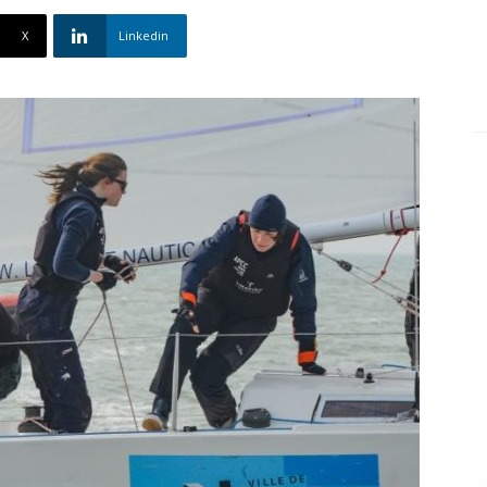
X
Linkedin