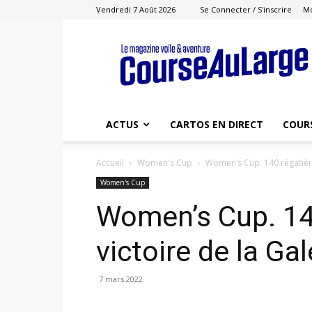
Vendredi 7 Août 2026
Se Connecter / S'inscrire
M
Course
au
Large
ACTUS
CARTOS EN DIRECT
COUR
Accueil
Women's Cup
Women’s Cup. 140 régatière
Women's Cup
Women’s Cup. 140
victoire de la Ga
7 mars 2022