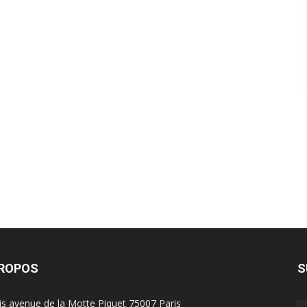
PROPOS
S
is avenue de la Motte Piquet 75007 Paris