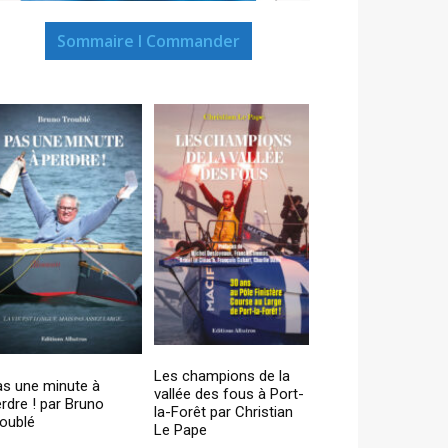
Sommaire I Commander
Les champions de la
as une minute à
vallée des fous à Port-
rdre ! par Bruno
la-Forêt par Christian
oublé
Le Pape