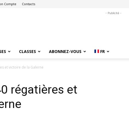
on Compte
Contacts
- Publicité -
SES
CLASSES
ABONNEZ-VOUS
FR
s et victoire de la Galerne
 régatières et
lerne