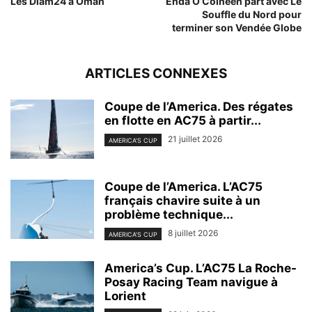
Les Diam24 à Oman
Enda O’Coineen part avec Le
Souffle du Nord pour
terminer son Vendée Globe
ARTICLES CONNEXES
Coupe de l’America. Des régates
en flotte en AC75 à partir...
21 juillet 2026
AMERICA'S CUP
Coupe de l’America. L’AC75
français chavire suite à un
problème technique...
8 juillet 2026
AMERICA'S CUP
America’s Cup. L’AC75 La Roche-
Posay Racing Team navigue à
Lorient