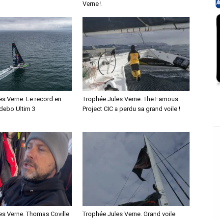
Verne !
es Verne. Le record en
Trophée Jules Verne. The Famous
debo Ultim 3
Project CIC a perdu sa grand voile !
es Verne. Thomas Coville
Trophée Jules Verne. Grand voile