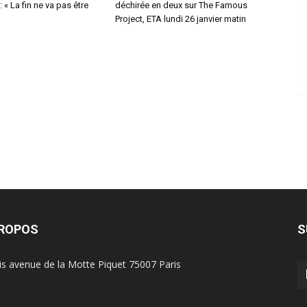
 « La fin ne va pas être
déchirée en deux sur The Famous
Project, ETA lundi 26 janvier matin
PROPOS
S
is avenue de la Motte Piquet 75007 Paris