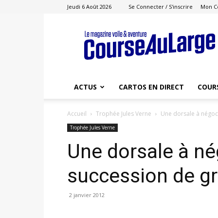
Jeudi 6 Août 2026
Se Connecter / S'inscrire
Mon C
Course
au
Large
ACTUS
CARTOS EN DIRECT
COUR
Accueil
Trophée Jules Verne
Une dorsale à négoc
Trophée Jules Verne
Une dorsale à né
succession de gr
2 janvier 2012