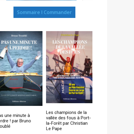
Sommaire I Commander
Les champions de la
as une minute à
vallée des fous à Port-
rdre ! par Bruno
la-Forêt par Christian
oublé
Le Pape