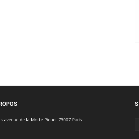
PROPOS
S
is avenue de la Motte Piquet 75007 Paris