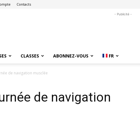
ompte
Contacts
- Publicité -
SES
CLASSES
ABONNEZ-VOUS
FR
née de navigation musclée
urnée de navigation