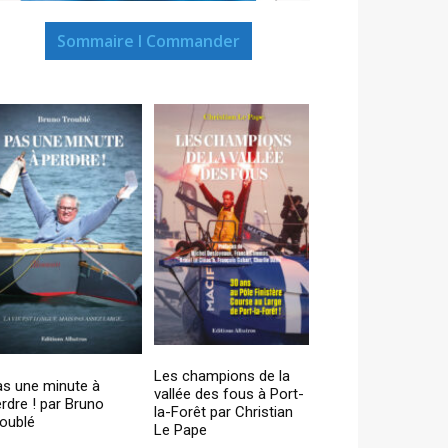
Sommaire I Commander
Les champions de la
as une minute à
vallée des fous à Port-
rdre ! par Bruno
la-Forêt par Christian
oublé
Le Pape