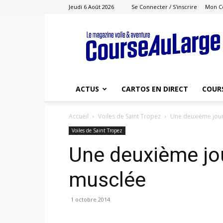
Jeudi 6 Août 2026
Se Connecter / S'inscrire
Mon C
Course
au
Large
ACTUS
CARTOS EN DIRECT
COUR
Accueil
Voiles de Saint Tropez
Une deuxième jour
Voiles de Saint Tropez
Une deuxième jo
musclée
1 octobre 2014