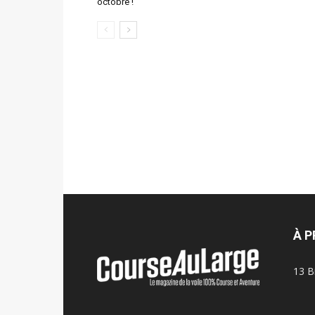
octobre !
À 
13 B