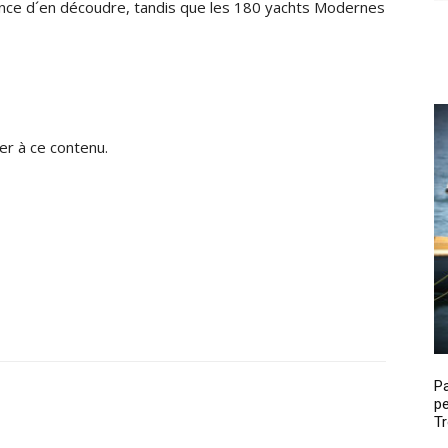
ience d´en découdre, tandis que les 180 yachts Modernes
r à ce contenu.
P
pe
Tr