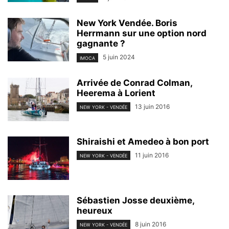
New York Vendée. Boris
Herrmann sur une option nord
gagnante ?
5 juin 2024
IMOCA
Arrivée de Conrad Colman,
Heerema à Lorient
13 juin 2016
NEW YORK - VENDÉE
Shiraishi et Amedeo à bon port
11 juin 2016
NEW YORK - VENDÉE
Sébastien Josse deuxième,
heureux
8 juin 2016
NEW YORK - VENDÉE