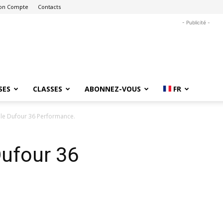
on Compte
Contacts
- Publicité -
SES
CLASSES
ABONNEZ-VOUS
FR
 le Dufour 36 Performance.
Dufour 36