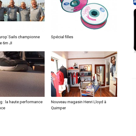
 Europ´Sails championne
Spécial filles
e 6m JI
g : la haute performance
Nouveau magasin Henri Lloyd à
nce
Quimper