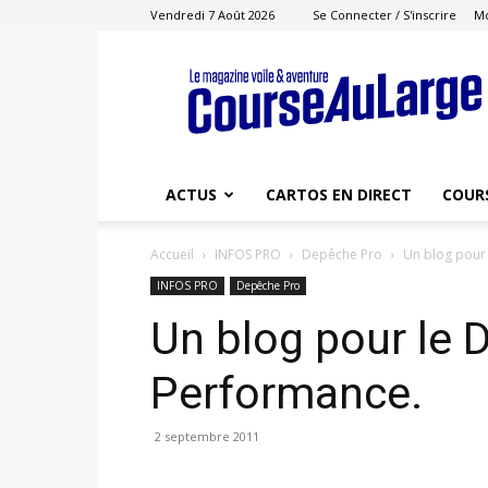
Vendredi 7 Août 2026
Se Connecter / S'inscrire
M
Course
au
Large
ACTUS
CARTOS EN DIRECT
COUR
Accueil
INFOS PRO
Depêche Pro
Un blog pour
INFOS PRO
Depêche Pro
Un blog pour le 
Performance.
2 septembre 2011