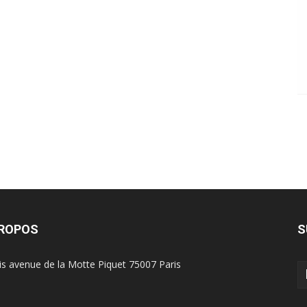
PROPOS
S
is avenue de la Motte Piquet 75007 Paris