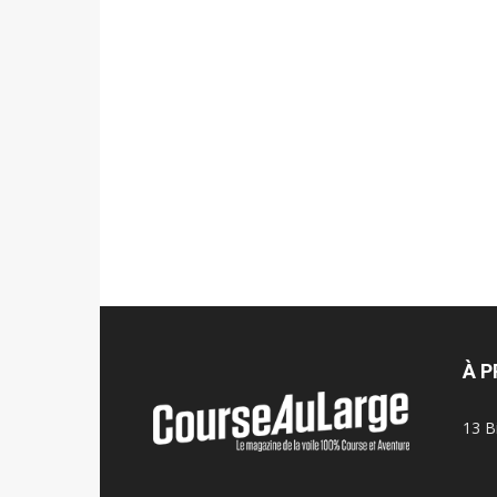
À 
13 B