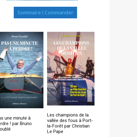
Sommaire I Commander
Les champions de la
as une minute à
vallée des fous à Port-
rdre ! par Bruno
la-Forêt par Christian
oublé
Le Pape