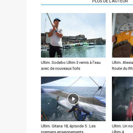
ARTICLES CONNEXES
PLUS DE L'AUTEUR
Ultim. Sodebo Ultim 3 remis à l’eau
Ultim. Alexia
avec de nouveaux foils
Route du Rhu
Ultim. Gitana 18, épisode 5 : Les
Ultim. Un n
premiers enseignements
Ultim 4