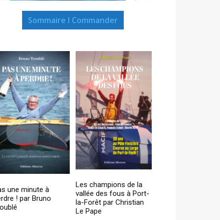
Sommaire I Commander
Les champions de la
as une minute à
vallée des fous à Port-
rdre ! par Bruno
la-Forêt par Christian
oublé
Le Pape