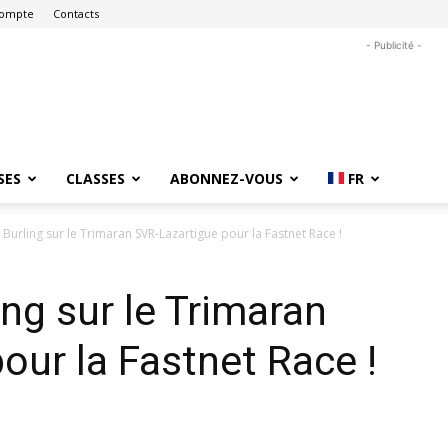
ompte
Contacts
- Publicité -
SES
CLASSES
ABONNEZ-VOUS
FR
r Burling sur le Trimaran SVR-Lazartigue pour la Fastnet Race !
ing sur le Trimaran
our la Fastnet Race !