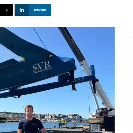
X
Linkedin