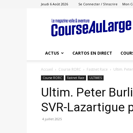
Jeudi 6 Août 2026
Se Connecter / S'inscrire
Mon C
Course
au
Large
ACTUS
CARTOS EN DIRECT
COUR
Accueil
Course RORC
Fastnet Race
Ultim. Pete
Course RORC
Fastnet Race
ULTIMES
Ultim. Peter Burl
SVR-Lazartigue p
4 juillet 2025