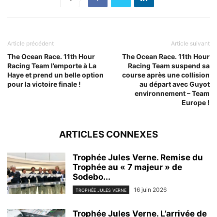
Article précédent
Article suivant
The Ocean Race. 11th Hour
The Ocean Race. 11th Hour
Racing Team l’emporte à La
Racing Team suspend sa
Haye et prend un belle option
course après une collision
pour la victoire finale !
au départ avec Guyot
environnement – Team
Europe !
ARTICLES CONNEXES
Trophée Jules Verne. Remise du
Trophée au « 7 majeur » de
Sodebo...
16 juin 2026
TROPHÉE JULES VERNE
Trophée Jules Verne. L’arrivée de