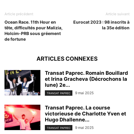
Article précédent
Article suivant
Ocean Race. 11th Hour en
Eurocat 2023 : 98 inscrits à
tête, difficultés pour Malizia,
la 35e édition
Holcim-PRB sous gréement
de fortune
ARTICLES CONNEXES
Transat Paprec. Romain Bouillard
et Irina Gracheva (Décrochons la
lune) 2e...
9 mai 2025
TRANSAT PAPREC
Transat Paprec. La course
victorieuse de Charlotte Yven et
Hugo Dhallenne...
9 mai 2025
TRANSAT PAPREC