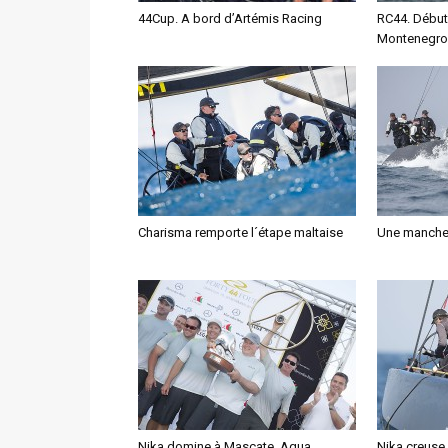
44Cup. A bord d’Artémis Racing
RC44. Début
Montenegro
Charisma remporte l´étape maltaise
Une manche 
Nika domine à Mascate, Aqua
Nika creuse 