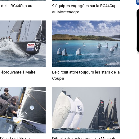
 de la RC44Cup au
9 équipes engagées sur la RC44Cup
au Montenegro
éprouvante à Malte
Le circuit attire toujours les stars de la
Coupe
l´écart en tête du
Difficile de rester régulier à Mascate