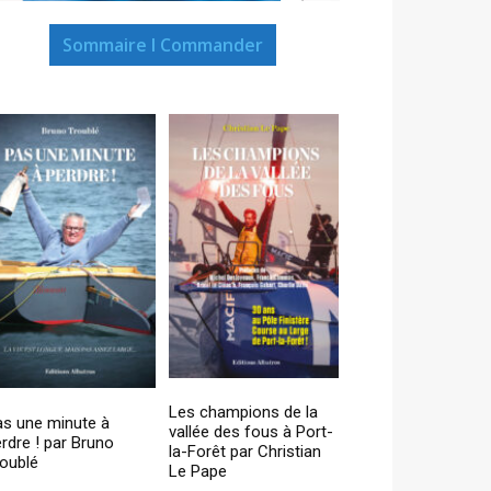
Sommaire I Commander
Les champions de la
as une minute à
vallée des fous à Port-
rdre ! par Bruno
la-Forêt par Christian
oublé
Le Pape