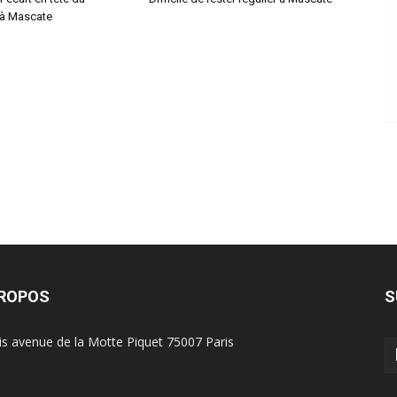
 à Mascate
PROPOS
S
is avenue de la Motte Piquet 75007 Paris