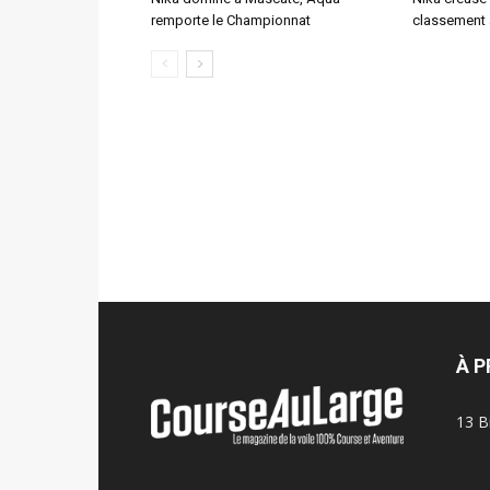
remporte le Championnat
classement
À 
13 B