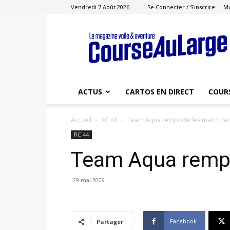
Vendredi 7 Août 2026
Se Connecter / S'inscrire
M
Course
au
Large
ACTUS
CARTOS EN DIRECT
COUR
Accueil
RC 44
Team Aqua remporte les match ra
RC 44
Team Aqua rempo
29 mai 2009
Facebook
Partager