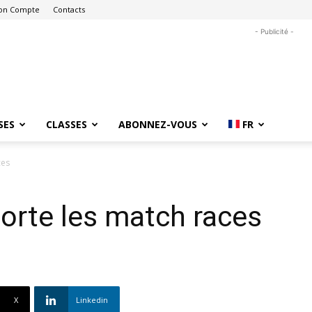
on Compte
Contacts
- Publicité -
SES
CLASSES
ABONNEZ-VOUS
FR
ces
rte les match races
X
Linkedin