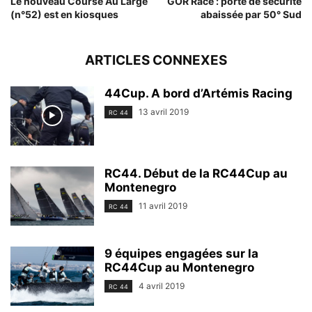
Le nouveau Course Au Large
GOR Race : porte de sécurité
(n°52) est en kiosques
abaissée par 50° Sud
ARTICLES CONNEXES
44Cup. A bord d’Artémis Racing
13 avril 2019
RC 44
RC44. Début de la RC44Cup au
Montenegro
11 avril 2019
RC 44
9 équipes engagées sur la
RC44Cup au Montenegro
4 avril 2019
RC 44