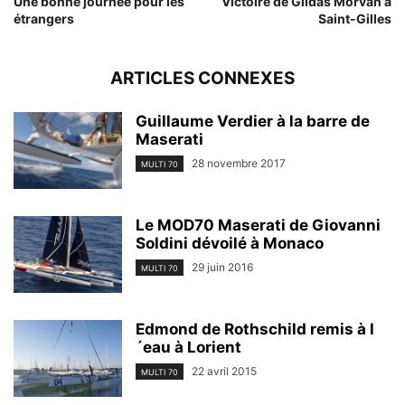
Une bonne journée pour les
Victoire de Gildas Morvan à
étrangers
Saint-Gilles
ARTICLES CONNEXES
Guillaume Verdier à la barre de
Maserati
28 novembre 2017
MULTI 70
Le MOD70 Maserati de Giovanni
Soldini dévoilé à Monaco
29 juin 2016
MULTI 70
Edmond de Rothschild remis à l
´eau à Lorient
22 avril 2015
MULTI 70