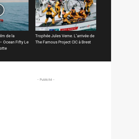
film de la
Trophée Jules Verne. L’arrivée de
– Ocean Fifty Le
The Famous Project CIC à Brest
otte
- Publicité -