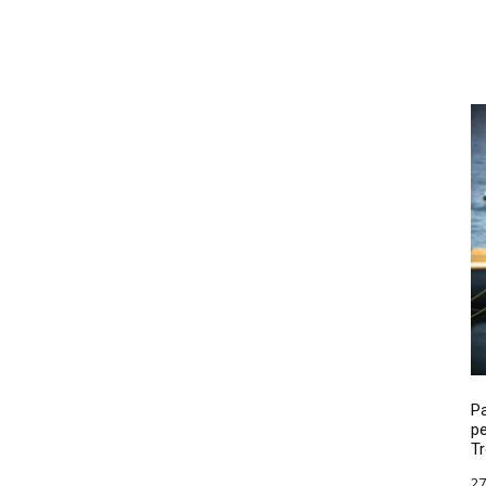
P
pe
Tr
27