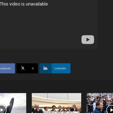
acebook
X
Linkedin