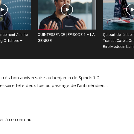
ncement / In the
QUINTESSENCE | ÉPISODE 1 – LA
Ça part de là ! Le 
ing Offshore –
GENÈSE
Transat Café L’Or 
Rire Médecin Lam
n très bon anniversaire au benjamin de Spindrift 2,
ersaire fêté deux fois au passage de l’antiméridien….
r à ce contenu.