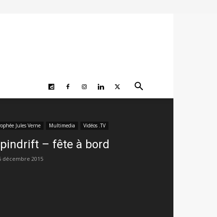
rophée Jules Verne
Multimedia
Vidéos .TV
pindrift – fête à bord
6 décembre 2015