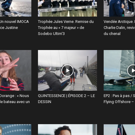
Un nouvel IMOCA
Trophée Jules Verne. Remise du
Vendée Arctique
ice Justine
Trophée au « 7 majeur » de
Charlie Dalin, rev
Sodebo Ultim’3
du chenal
 Dorange : « Nous
QUINTESSENCE | ÉPISODE 2 – LE
EP2 : Pas à pas / 
le bateau avec un
DESSIN
Flying Offshore –