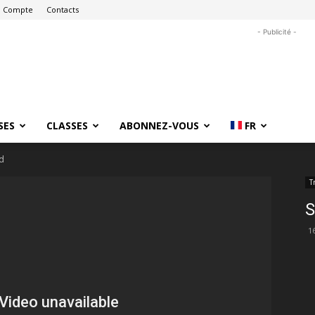
 Compte
Contacts
- Publicité -
SES
CLASSES
ABONNEZ-VOUS
FR
rd
T
S
1