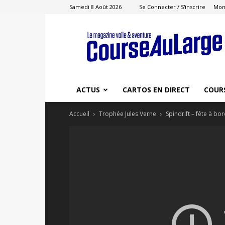
Samedi 8 Août 2026
Se Connecter / S'inscrire
Mon
Course
au
Large
ACTUS
CARTOS EN DIRECT
COUR
Accueil
Trophée Jules Verne
Spindrift – fête à bo