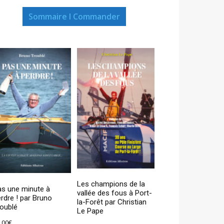
Sommaire I Commander
Les champions de la
as une minute à
vallée des fous à Port-
rdre ! par Bruno
la-Forêt par Christian
oublé
Le Pape
,00
€