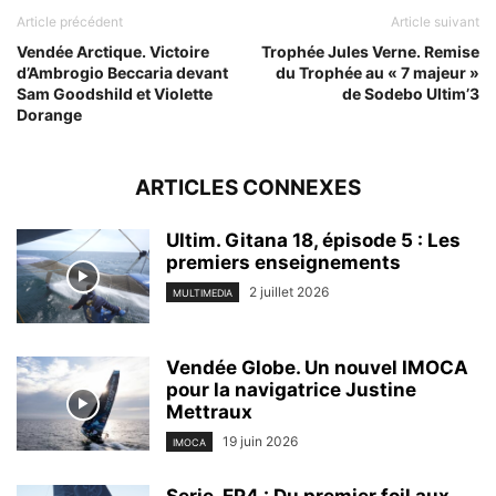
Article précédent
Article suivant
Vendée Arctique. Victoire
Trophée Jules Verne. Remise
d’Ambrogio Beccaria devant
du Trophée au « 7 majeur »
Sam Goodshild et Violette
de Sodebo Ultim’3
Dorange
ARTICLES CONNEXES
Ultim. Gitana 18, épisode 5 : Les
premiers enseignements
2 juillet 2026
MULTIMEDIA
Vendée Globe. Un nouvel IMOCA
pour la navigatrice Justine
Mettraux
19 juin 2026
IMOCA