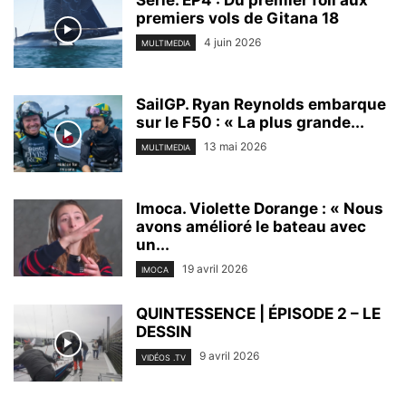
Serie. EP4 : Du premier foil aux
premiers vols de Gitana 18
4 juin 2026
MULTIMEDIA
SailGP. Ryan Reynolds embarque
sur le F50 : « La plus grande...
13 mai 2026
MULTIMEDIA
Imoca. Violette Dorange : « Nous
avons amélioré le bateau avec
un...
19 avril 2026
IMOCA
QUINTESSENCE | ÉPISODE 2 – LE
DESSIN
9 avril 2026
VIDÉOS .TV