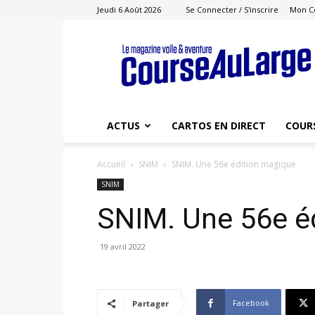
Jeudi 6 Août 2026
Se Connecter / S'inscrire
Mon C
Course
au
Large
ACTUS
CARTOS EN DIRECT
COUR
Accueil
SNIM
SNIM. Une 56e édition magique
SNIM
SNIM. Une 56e é
19 avril 2022
Facebook
Partager