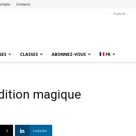
ompte
Contacts
- Publicité -
SES
CLASSES
ABONNEZ-VOUS
FR
dition magique
X
Linkedin