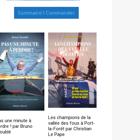
Sommaire I Commander
Les champions de la
as une minute à
vallée des fous à Port-
rdre ! par Bruno
la-Forêt par Christian
oublé
Le Pape