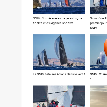
SNIM. Six décennies de passion, de
Snim. Condit
fidélité et d’exigence sportive
premier jour
SNIM
La SNIM fête ses 60 ans dans le vent !
SNIM. Champ
!