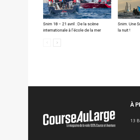
Snim 18 – 21 avril : De la scène
Snim. Une Sn
internationale à l’école de la mer
la nuit !
À 
13 B