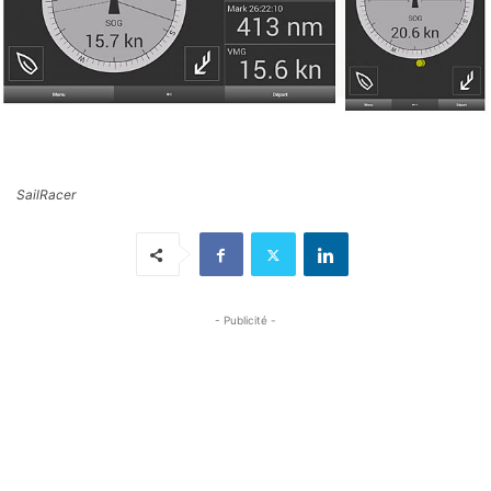
SailRacer
- Publicité -