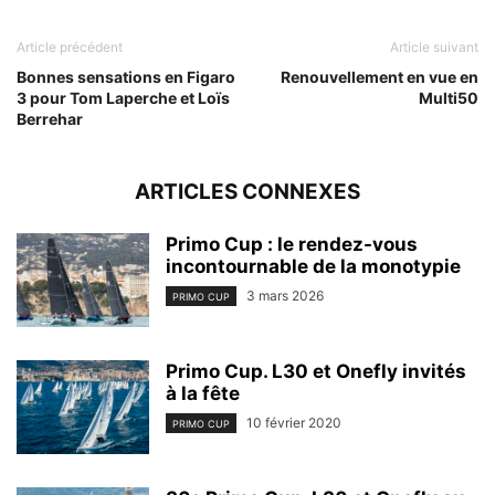
Article précédent
Article suivant
Bonnes sensations en Figaro
Renouvellement en vue en
3 pour Tom Laperche et Loïs
Multi50
Berrehar
ARTICLES CONNEXES
Primo Cup : le rendez-vous
incontournable de la monotypie
3 mars 2026
PRIMO CUP
Primo Cup. L30 et Onefly invités
à la fête
10 février 2020
PRIMO CUP