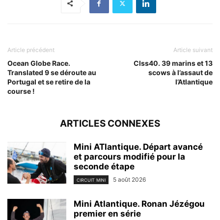
Article précédent
Article suivant
Ocean Globe Race.
Clss40. 39 marins et 13
Translated 9 se déroute au
scows à l’assaut de
Portugal et se retire de la
l’Atlantique
course !
ARTICLES CONNEXES
Mini ATlantique. Départ avancé
et parcours modifié pour la
seconde étape
5 août 2026
CIRCUIT MINI
Mini Atlantique. Ronan Jézégou
premier en série