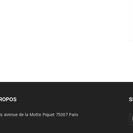
PROPOS
S
is avenue de la Motte Piquet 75007 Paris