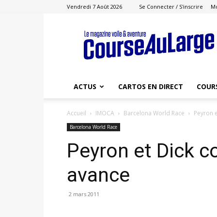
Vendredi 7 Août 2026
Se Connecter / S'inscrire
M
Course
au
Large
ACTUS
CARTOS EN DIRECT
COUR
Accueil
IMOCA
Barcelona World Race
Peyron e
Barcelona World Race
Peyron et Dick c
avance
2 mars 2011