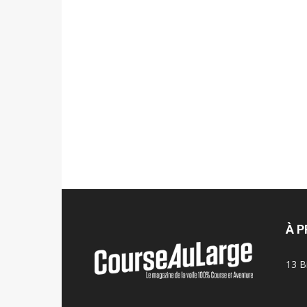
À 
13 B