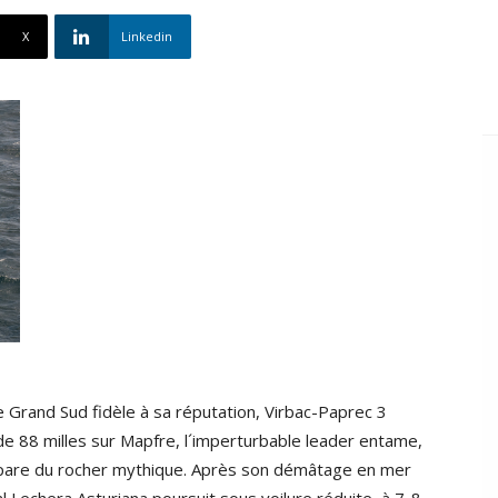
X
Linkedin
e Grand Sud fidèle à sa réputation, Virbac-Paprec 3
e 88 milles sur Mapfre, l´imperturbable leader entame,
 sépare du rocher mythique. Après son démâtage en mer
l Lechera Asturiana poursuit sous voilure réduite, à 7-8