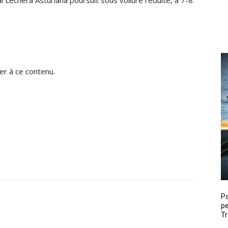
r à ce contenu.
P
pe
Tr