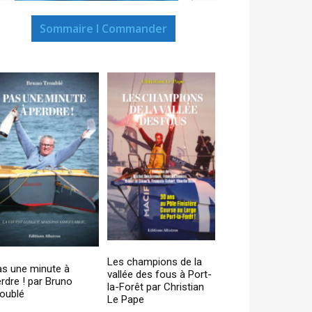
Sommaire I Commander
Les champions de la
as une minute à
vallée des fous à Port-
rdre ! par Bruno
la-Forêt par Christian
oublé
Le Pape