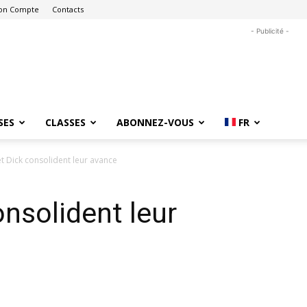
on Compte
Contacts
- Publicité -
SES
CLASSES
ABONNEZ-VOUS
FR
t Dick consolident leur avance
onsolident leur