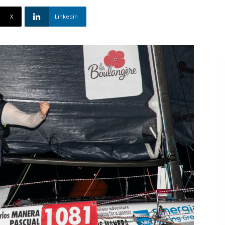
X
Linkedin