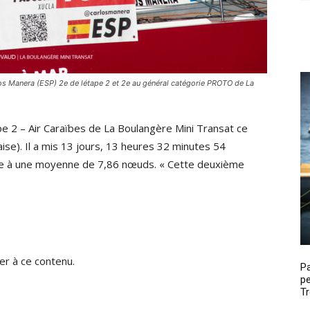
s Manera (ESP) 2e de létape 2 et 2e au général catégorie PROTO de La
tape 2 – Air Caraïbes de La Boulangère Mini Transat ce
se). Il a mis 13 jours, 13 heures 32 minutes 54
e à une moyenne de 7,86 nœuds. « Cette deuxième
r à ce contenu.
P
pe
Tr