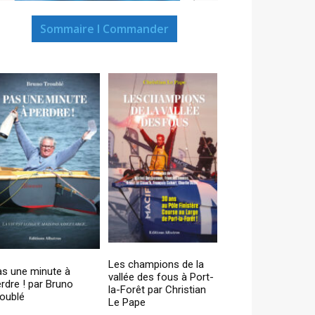
Sommaire I Commander
Les champions de la
as une minute à
vallée des fous à Port-
rdre ! par Bruno
la-Forêt par Christian
oublé
Le Pape