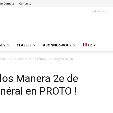
on Compte
Contacts
- Publicité -
SES
CLASSES
ABONNEZ-VOUS
FR
nsat. Carlos Manera 2e de l’étape 2 et au général en...
rlos Manera 2e de
énéral en PROTO !