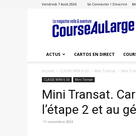
Vendredi 7 Août 2026
Se Connecter / S'inscrire
M
Course
au
Large
ACTUS
CARTOS EN DIRECT
COUR
Accueil
CLASSE MINI 6.50
Mini Transat
Mini Tra
CLASSE MINI 6.50
Mini Transat
Mini Transat. Ca
l’étape 2 et au g
11 novembre 2023