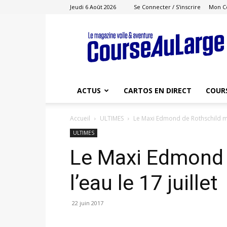
Jeudi 6 Août 2026
Se Connecter / S'inscrire
Mon C
Course
au
Large
ACTUS
CARTOS EN DIRECT
COUR
Accueil
ULTIMES
Le Maxi Edmond de Rothschild mis 
ULTIMES
Le Maxi Edmond 
l’eau le 17 juillet
22 juin 2017