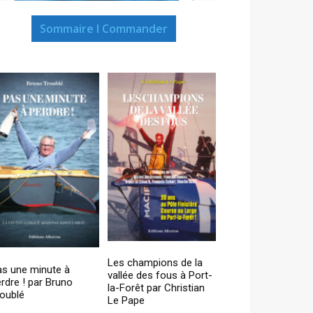
Sommaire I Commander
Les champions de la
as une minute à
vallée des fous à Port-
rdre ! par Bruno
la-Forêt par Christian
oublé
Le Pape