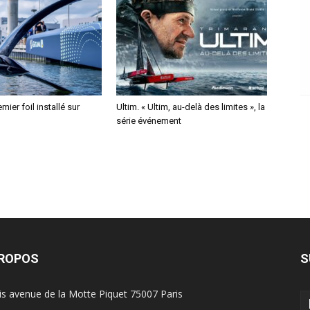
mier foil installé sur
Ultim. « Ultim, au-delà des limites », la
série événement
PROPOS
S
is avenue de la Motte Piquet 75007 Paris