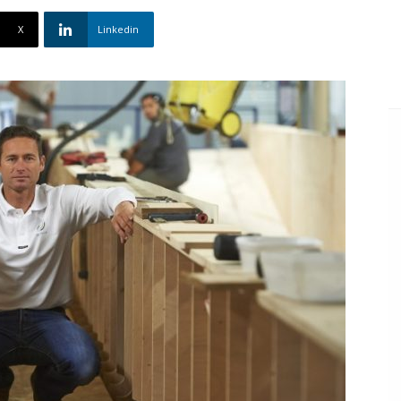
X
Linkedin