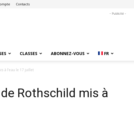
ompte
Contacts
- Publicité -
SES
CLASSES
ABONNEZ-VOUS
FR
à l’eau le 17 juillet
de Rothschild mis à