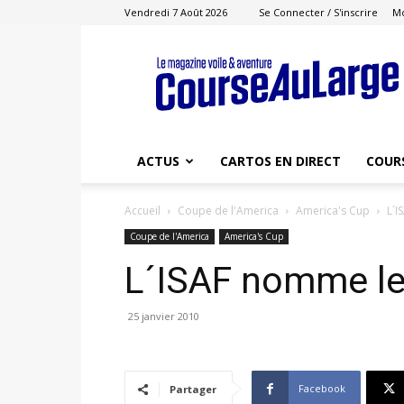
Vendredi 7 Août 2026
Se Connecter / S'inscrire
M
Course
au
Large
ACTUS
CARTOS EN DIRECT
COUR
Accueil
Coupe de l'America
America's Cup
L´I
Coupe de l'America
America's Cup
L´ISAF nomme les
25 janvier 2010
Facebook
Partager