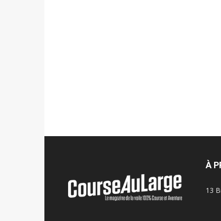
À 
13 B