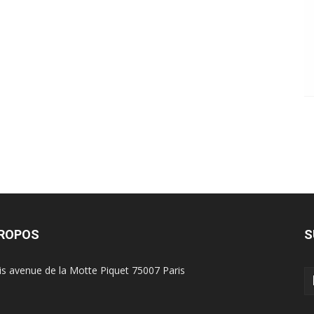
PROPOS
S
is avenue de la Motte Piquet 75007 Paris