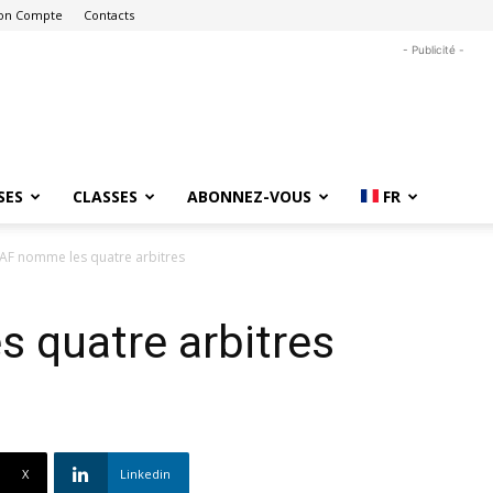
on Compte
Contacts
- Publicité -
SES
CLASSES
ABONNEZ-VOUS
FR
SAF nomme les quatre arbitres
 quatre arbitres
X
Linkedin