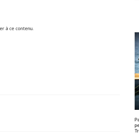
r à ce contenu.
P
pe
Tr