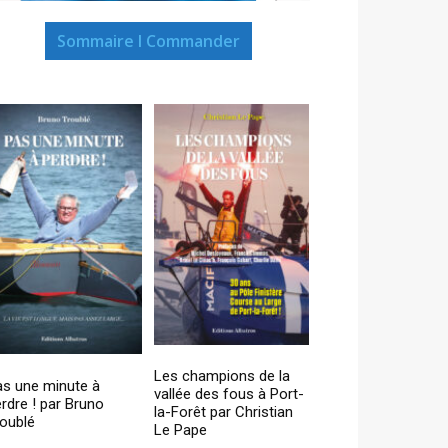
Sommaire I Commander
Les champions de la
as une minute à
vallée des fous à Port-
rdre ! par Bruno
la-Forêt par Christian
oublé
Le Pape