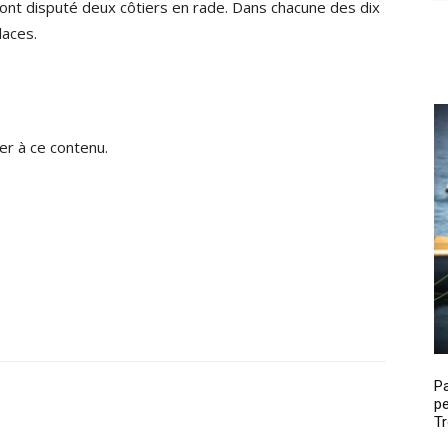
 ont disputé deux côtiers en rade. Dans chacune des dix
laces.
r à ce contenu.
P
pe
Tr