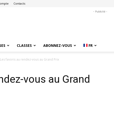
ompte
Contacts
- Publicité -
SES
CLASSES
ABONNEZ-VOUS
FR
Les favoris au rendez-vous au Grand Prix
endez-vous au Grand