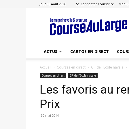
Jeudi 6 Août 2026
Se Connecter / S'inscrire
Mon C
Course
au
Large
ACTUS
CARTOS EN DIRECT
COUR
Accueil
Courses en direct
GP de l'Ecole navale
Courses en direct
GP de l'Ecole navale
Les favoris au r
Prix
30 mai 2014