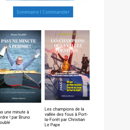
Sommaire I Commander
Les champions de la
as une minute à
vallée des fous à Port-
rdre ! par Bruno
la-Forêt par Christian
oublé
Le Pape