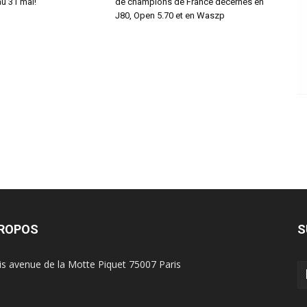
u 31 mai!
de champions de France décernés en
J80, Open 5.70 et en Waszp
PROPOS
S
is avenue de la Motte Piquet 75007 Paris