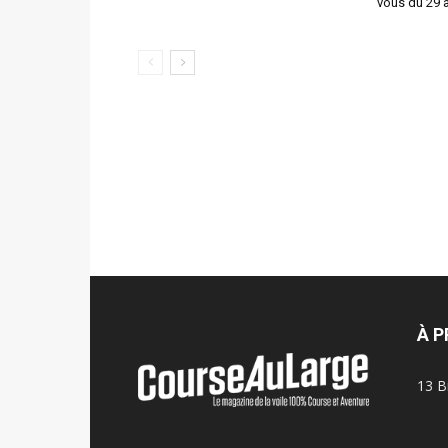
vous du 29 a
À 
13 B