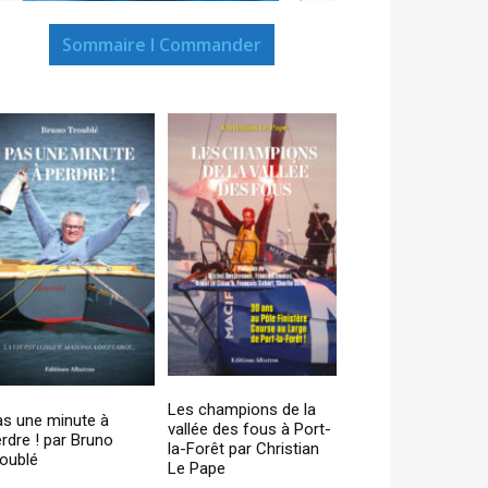
Sommaire I Commander
Les champions de la
as une minute à
vallée des fous à Port-
rdre ! par Bruno
la-Forêt par Christian
oublé
Le Pape