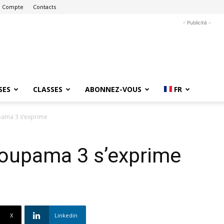
 Compte
Contacts
- Publicité -
SES
CLASSES
ABONNEZ-VOUS
FR
pama 3 s’exprime
roupama 3 s’exprime
X
Linkedin