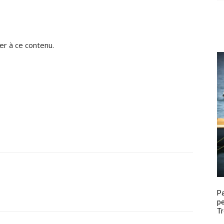
r à ce contenu.
P
pe
Tr