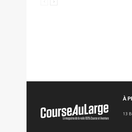
À 
13 B