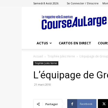
Samedi 8 Août 2026
Se Connecter / S'inscrire
Mon
Course
au
Large
ACTUS
CARTOS EN DIRECT
COUR
Accueil
Trophée Jules Verne
L’équipage de Grou
Trophée Jules Verne
L’équipage de G
21 mars 2010
Facebook
Partager