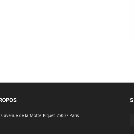
PROPOS
S
is avenue de la Motte Piquet 75007 Paris