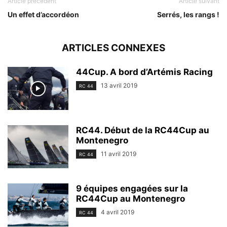
Article précédent
Article suivant
Un effet d’accordéon
Serrés, les rangs !
ARTICLES CONNEXES
44Cup. A bord d’Artémis Racing
13 avril 2019
RC 44
RC44. Début de la RC44Cup au
Montenegro
11 avril 2019
RC 44
9 équipes engagées sur la
RC44Cup au Montenegro
4 avril 2019
RC 44