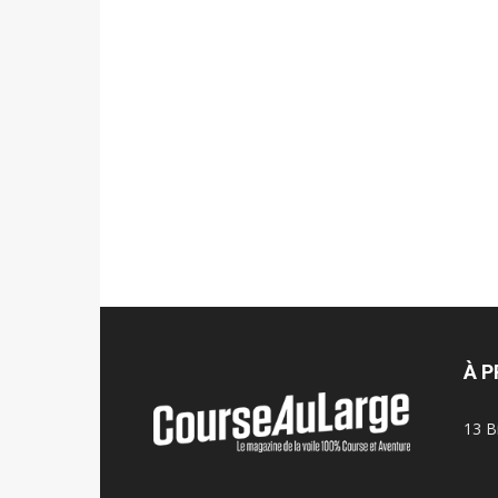
À 
13 B