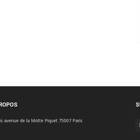
PROPOS
S
is avenue de la Motte Piquet 75007 Paris