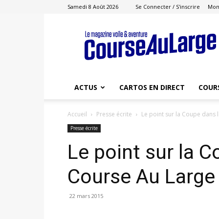
Samedi 8 Août 2026
Se Connecter / S'inscrire
Mon
Course
au
Large
ACTUS
CARTOS EN DIRECT
COUR
Accueil
Presse écrite
Le point sur la Coupe dans
Presse écrite
Le point sur la 
Course Au Large
22 mars 2015