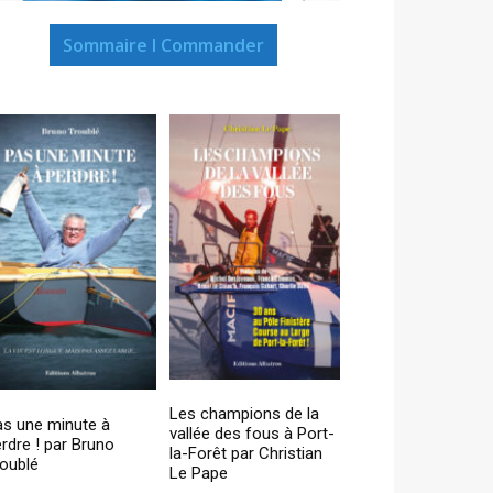
Sommaire I Commander
Les champions de la
as une minute à
vallée des fous à Port-
rdre ! par Bruno
la-Forêt par Christian
oublé
Le Pape