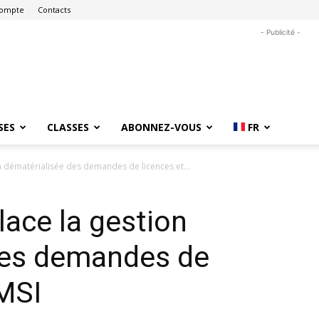
ompte
Contacts
- Publicité -
SES
CLASSES
ABONNEZ-VOUS
FR
n dématérialisée des demandes de licences et...
ace la gestion
des demandes de
MSI