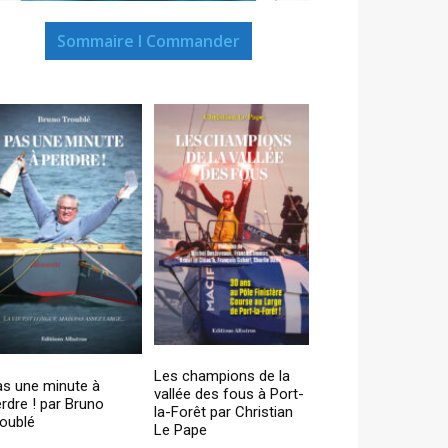
Sommaire I Commander
Les champions de la
as une minute à
vallée des fous à Port-
rdre ! par Bruno
la-Forêt par Christian
oublé
Le Pape