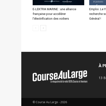
E-LEKTRA MARINE : une alliance
Emploi. Le 
française pour accélérer
recherche s
l’électrification des voiliers
Général !
À 
13 B
© Course Au Large - 2026