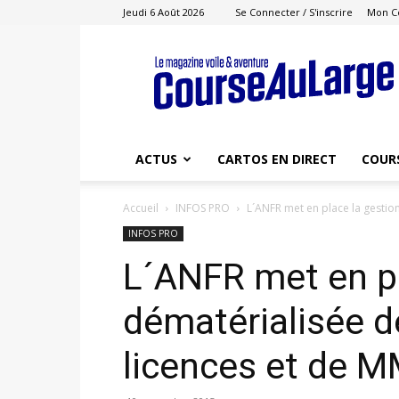
Jeudi 6 Août 2026
Se Connecter / S'inscrire
Mon C
Course
au
Large
ACTUS
CARTOS EN DIRECT
COUR
Accueil
INFOS PRO
L´ANFR met en place la gestio
INFOS PRO
L´ANFR met en pl
dématérialisée 
licences et de M