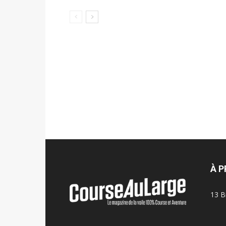
À 
13 B