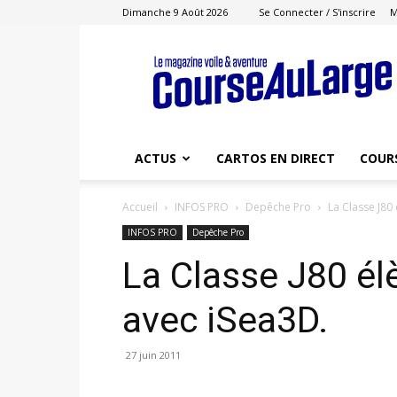
Dimanche 9 Août 2026
Se Connecter / S'inscrire
M
Course
au
Large
ACTUS
CARTOS EN DIRECT
COUR
Accueil
INFOS PRO
Depêche Pro
La Classe J80
INFOS PRO
Depêche Pro
La Classe J80 él
avec iSea3D.
27 juin 2011