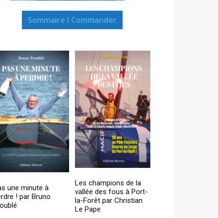
Sommaire I Commander
Les champions de la
as une minute à
vallée des fous à Port-
rdre ! par Bruno
la-Forêt par Christian
oublé
Le Pape