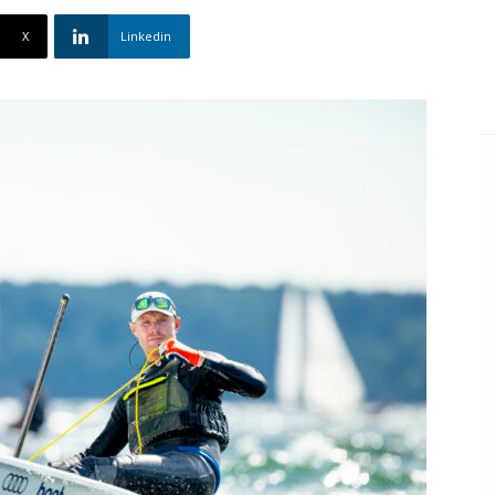
X
Linkedin