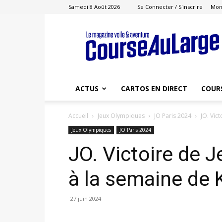
Samedi 8 Août 2026
Se Connecter / S'inscrire
Mon
Course
au
Large
ACTUS
CARTOS EN DIRECT
COUR
Accueil
Jeux Olympiques
JO Paris 2024
JO. Vic
Jeux Olympiques
JO Paris 2024
JO. Victoire de 
à la semaine de K
27 juin 2024