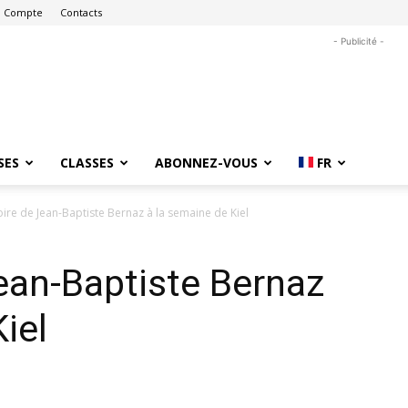
 Compte
Contacts
- Publicité -
SES
CLASSES
ABONNEZ-VOUS
FR
toire de Jean-Baptiste Bernaz à la semaine de Kiel
Jean-Baptiste Bernaz
iel