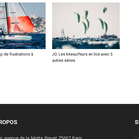
p de frustrations à
JO. Les kitesurfeurs en lice avec 5
autres séries
PROPOS
S
is avenue de la Motte Piquet 75007 Paris