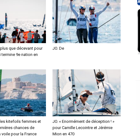
 plus que décevant pour
JO. De
i termine 9e nation en
des kitefoils femmes et
JO. « Enormément de déception ! »
rnières chances de
pour Camille Lecointre et Jérémie
 voile pour la France
Mion en 470