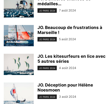
médailles…
7 août 2024
JO PARIS 2024
JO. Beaucoup de frustrations à
Marseille !
5 août 2024
JO PARIS 2024
JO. Les kitesurfeurs en lice avec
5 autres séries
4 août 2024
JO PARIS 2024
JO. Déception pour Hélène
Noesmoen
3 août 2024
JO PARIS 2024