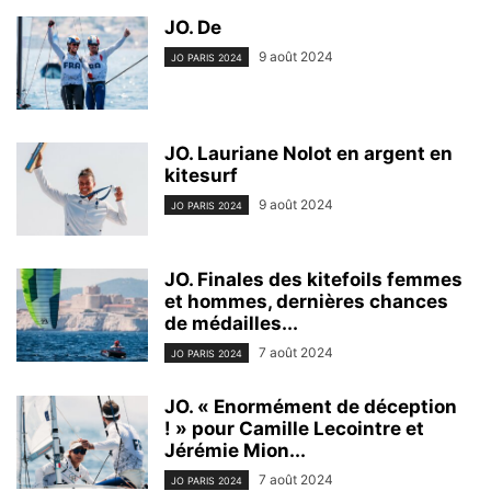
JO. De
9 août 2024
JO PARIS 2024
JO. Lauriane Nolot en argent en
kitesurf
9 août 2024
JO PARIS 2024
JO. Finales des kitefoils femmes
et hommes, dernières chances
de médailles...
7 août 2024
JO PARIS 2024
JO. « Enormément de déception
! » pour Camille Lecointre et
Jérémie Mion...
7 août 2024
JO PARIS 2024